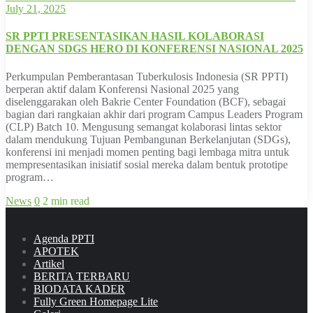
July 21, 2025
SR PPTI PRESENTASIKAN HASIL KOLABORASI
DENGAN SDGS HERO DI KONFERENSI NASIONAL 2025
Perkumpulan Pemberantasan Tuberkulosis Indonesia (SR PPTI)
berperan aktif dalam Konferensi Nasional 2025 yang
diselenggarakan oleh Bakrie Center Foundation (BCF), sebagai
bagian dari rangkaian akhir dari program Campus Leaders Program
(CLP) Batch 10. Mengusung semangat kolaborasi lintas sektor
dalam mendukung Tujuan Pembangunan Berkelanjutan (SDGs),
konferensi ini menjadi momen penting bagi lembaga mitra untuk
mempresentasikan inisiatif sosial mereka dalam bentuk prototipe
program…
News
0
2 min read
Agenda PPTI
APOTEK
Artikel
BERITA TERBARU
BIODATA KADER
Fully Green Homepage Lite