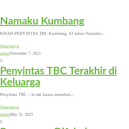
Skip
to
content
Namaku Kumbang
KISAH PENYINTAS TBC Kumbang, 43 tahun Namaku...
Selanjutnya
admin
November 7, 2023
Penyintas TBC Terakhir di
Keluarga
Penyintas TBC – Ia tak kuasa menahan...
Selanjutnya
admin
May 31, 2023