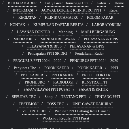
BIODATA KADER
Fully Green Homepage Lite
Galeri
Home
INFORMASI
JADWAL DOKTER KLINIK JRC PPTI
Kabar
KEGIATAN
KLINIK UTAMA JRC
KOLOM PAKAR
KONTAK
KUMPULAN DAFTAR BERITA
LABORATORIUM
LAYANAN DOKTER
Mapping
MARI BERGABUNG
MEDIA KIE
MENJADI RELAWAN
PELAYANAN & BPJS
PELAYANAN & BPJS
PELAYANAN & BPJS
Pencapaian PPTI SR DKI
Pendaftaran Kader
PENGURUS PPTI 2024 – 2029
PENGURUS PPTI 2024 – 2029
Penyintas Tbc
POJOK KADER
POJOK KADER
PPTI
PPTI KARIER
PPTI KARIER
PROFIL DOKTER
PROFIL JRC
RADIOLOGI
RENSTRA PPTI
SAPA WILAYAH PPTI PUSAT
SARAN & KRITIK
SEPUTAR TBC
Shop
TENTANG PPTI
TENTANG PPTI
TESTIMONI
TOSS TBC
UNIT GAWAT DARURAT
VOLUNTEERS
Webinar PPTI Cabang Kota Cimahi
Workshop Reguler PPTI Pusat