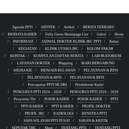
Agenda PPTI
APOTEK
Artikel
BERITA TERBARU
BIODATA KADER
Fully Green Homepage Lite
Galeri
Home
INFORMASI
JADWAL DOKTER KLINIK JRC PPTI
Kabar
KEGIATAN
KLINIK UTAMA JRC
KOLOM PAKAR
KONTAK
KUMPULAN DAFTAR BERITA
LABORATORIUM
LAYANAN DOKTER
Mapping
MARI BERGABUNG
MEDIA KIE
MENJADI RELAWAN
PELAYANAN & BPJS
PELAYANAN & BPJS
PELAYANAN & BPJS
Pencapaian PPTI SR DKI
Pendaftaran Kader
PENGURUS PPTI 2024 – 2029
PENGURUS PPTI 2024 – 2029
Penyintas Tbc
POJOK KADER
POJOK KADER
PPTI
PPTI KARIER
PPTI KARIER
PROFIL DOKTER
PROFIL JRC
RADIOLOGI
RENSTRA PPTI
SAPA WILAYAH PPTI PUSAT
SARAN & KRITIK
SEPUTAR TBC
Shop
TENTANG PPTI
TENTANG PPTI