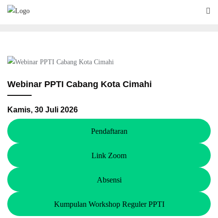
Skip
to
content
Webinar PPTI Cabang Kota Cimahi
Kamis, 30 Juli 2026
Pendaftaran
Link Zoom
Absensi
Kumpulan Workshop Reguler PPTI