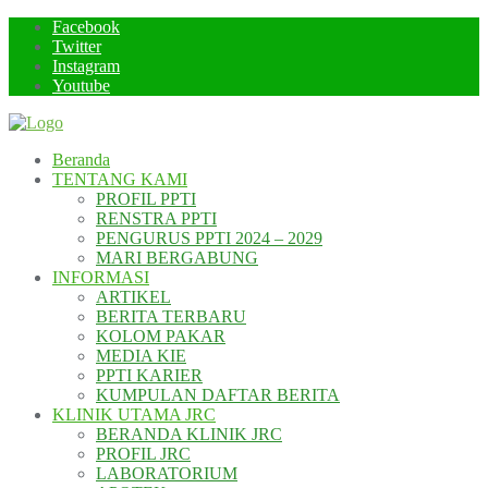
Skip
Facebook
to
Twitter
content
Instagram
Youtube
Beranda
TENTANG KAMI
PROFIL PPTI
RENSTRA PPTI
PENGURUS PPTI 2024 – 2029
MARI BERGABUNG
INFORMASI
ARTIKEL
BERITA TERBARU
KOLOM PAKAR
MEDIA KIE
PPTI KARIER
KUMPULAN DAFTAR BERITA
KLINIK UTAMA JRC
BERANDA KLINIK JRC
PROFIL JRC
LABORATORIUM