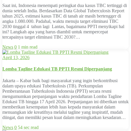
Saat ini, Indonesia menempati peringkat dua kasus TBC tertinggi di
dunia setelah India. Berdasarkan Data Global Tuberculosis Report
tahun 2025, estimasi kasus TBC di tanah air masih bertengger di
angka 1.080.000. Padahal, waktu menuju target eliminasi TBC
2030 tinggal 4 tahun lagi Lantas, bagaimana PPTI menyikapi hal
ini? Langkah apa yang harus diambil untuk mempercepat
tercapainya target eliminasi TBC 2030?…
News
0
1 min read
April 13, 2026
Lomba Tagline Edukasi TB PPTI Resmi Diperpanjang
Jakarta – Kabar baik bagi masyarakat yang ingin berkontribusi
dalam upaya edukasi Tuberkulosis (TB). Perkumpulan
Pemberantasan Tuberkulosis Indonesia (PPTI) secara resmi
mengumumkan perpanjangan waktu pendaftaran Lomba Tagline
Edukasi TB hingga 17 April 2026. Perpanjangan ini diberikan untuk
memberikan kesempatan lebih luas kepada masyarakat dalam
menuangkan ide kreatifnya melalui tagline yang inspiratif, mudah
diingat, dan memiliki pesan kuat dalam meningkatkan kesadaran…
News
0
54 sec read