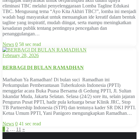
mengajak masyarakat untuk berpartisipasi aktif dalam upaya
eliminasi TBC melalui penyelenggaraan Lomba Tagline Edukasi
TBC. Mengusung tema “Ayo Kita Akhiri TBC!”, lomba ini menjadi
wadah bagi masyarakat untuk menuangkan ide kreatif dalam bentuk
tagline yang inspiratif, mudah diingat, serta mampu meningkatkan
kesadaran publik tentang pentingnya pencegahan dan
penanggulangan…
News
0
58 sec read
February 28, 2026
BERBAGI DI BULAN RAMADHAN
Marhaban Ya Ramadhan! Di bulan suci Ramadhan ini
Perkumpulan Pemberantasan Tuberkulosis Indonesia (PPTI)
menggelar acara Buka Puasa Bersama di Gedung PPTI, Jl. Sultan
Iskandar Muda, Jakarta Selatan. Selasa (24/2) sore itu, selain jajaran
Pengurus Pusat PPTI, hadir pula keluarga besar Klinik JRC, Stop
TB Partnership Indonesia (STPI) dan tentunya kader SR DKI PPTI.
Ketua Umum PPTI, Yani Panigoro mengungkapkan Ramadhan…
News
0
41 sec read
Posts
1
2
…
11
»
navigation