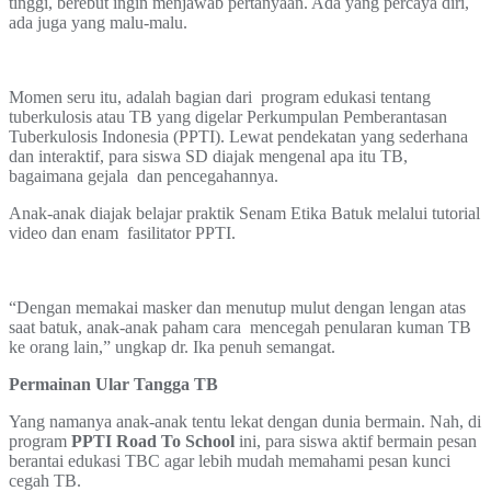
tinggi, berebut ingin menjawab pertanyaan. Ada yang percaya diri,
ada juga yang malu-malu.
Momen seru itu, adalah bagian dari program edukasi tentang
tuberkulosis atau TB yang digelar Perkumpulan Pemberantasan
Tuberkulosis Indonesia (PPTI). Lewat pendekatan yang sederhana
dan interaktif, para siswa SD diajak mengenal apa itu TB,
bagaimana gejala dan pencegahannya.
Anak-anak diajak belajar praktik Senam Etika Batuk melalui tutorial
video dan enam fasilitator PPTI.
“Dengan memakai masker dan menutup mulut dengan lengan atas
saat batuk, anak-anak paham cara mencegah penularan kuman TB
ke orang lain,” ungkap dr. Ika penuh semangat.
Permainan Ular Tangga TB
Yang namanya anak-anak tentu lekat dengan dunia bermain. Nah, di
program
PPTI Road
To School
ini, para siswa aktif bermain pesan
berantai edukasi TBC agar lebih mudah memahami pesan kunci
cegah TB.