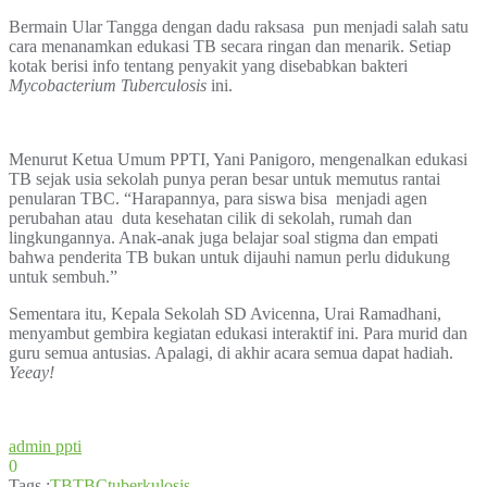
Bermain Ular Tangga dengan dadu raksasa pun menjadi salah satu
cara menanamkan edukasi TB secara ringan dan menarik. Setiap
kotak berisi info tentang penyakit yang disebabkan bakteri
Mycobacterium Tuberculosis
ini.
Menurut Ketua Umum PPTI, Yani Panigoro, mengenalkan edukasi
TB sejak usia sekolah punya peran besar untuk memutus rantai
penularan TBC. “Harapannya, para siswa bisa menjadi agen
perubahan atau duta kesehatan cilik di sekolah, rumah dan
lingkungannya. Anak-anak juga belajar soal stigma dan empati
bahwa penderita TB bukan untuk dijauhi namun perlu didukung
untuk sembuh.”
Sementara itu, Kepala Sekolah SD Avicenna, Urai Ramadhani,
menyambut gembira kegiatan edukasi interaktif ini. Para murid dan
guru semua antusias. Apalagi, di akhir acara semua dapat hadiah.
Yeeay!
admin ppti
0
Tags :
TB
TBC
tuberkulosis