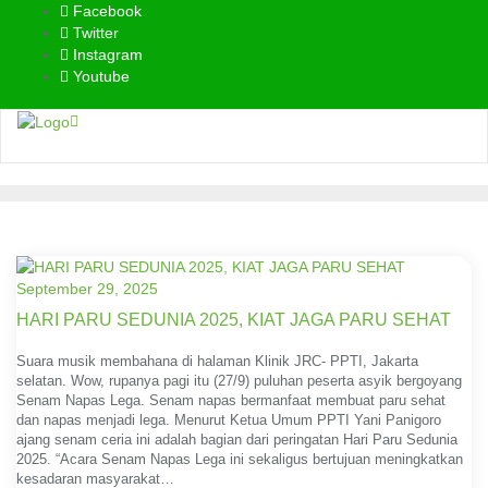
Skip
Facebook
to
Twitter
content
Instagram
Youtube
September 29, 2025
HARI PARU SEDUNIA 2025, KIAT JAGA PARU SEHAT
Suara musik membahana di halaman Klinik JRC- PPTI, Jakarta
selatan. Wow, rupanya pagi itu (27/9) puluhan peserta asyik bergoyang
Senam Napas Lega. Senam napas bermanfaat membuat paru sehat
dan napas menjadi lega. Menurut Ketua Umum PPTI Yani Panigoro
ajang senam ceria ini adalah bagian dari peringatan Hari Paru Sedunia
2025. “Acara Senam Napas Lega ini sekaligus bertujuan meningkatkan
kesadaran masyarakat…