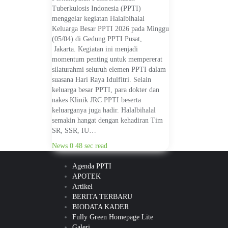
Tuberkulosis Indonesia (PPTI)
menggelar kegiatan Halalbihalal
Keluarga Besar PPTI 2026 pada Minggu
(05/04) di Gedung PPTI Pusat,
Jakarta. Kegiatan ini menjadi
momentum penting untuk mempererat
silaturahmi seluruh elemen PPTI dalam
suasana Hari Raya Idulfitri. Selain
keluarga besar PPTI, para dokter dan
nakes Klinik JRC PPTI beserta
keluarganya juga hadir. Halalbihalal
semakin hangat dengan kehadiran Tim
SR, SSR, IU…
News
0
48 sec read
Agenda PPTI
APOTEK
Artikel
BERITA TERBARU
BIODATA KADER
Fully Green Homepage Lite
Galeri