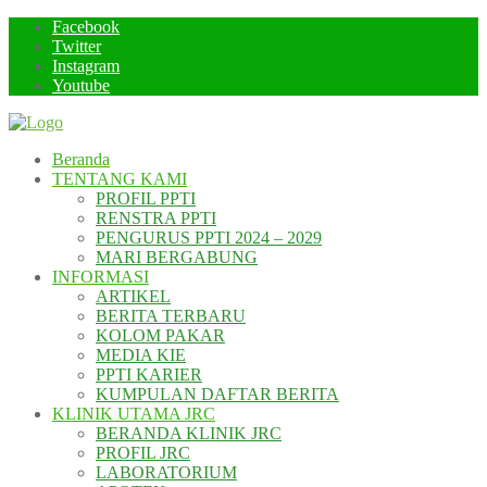
Skip
Facebook
to
Twitter
content
Instagram
Youtube
Beranda
TENTANG KAMI
PROFIL PPTI
RENSTRA PPTI
PENGURUS PPTI 2024 – 2029
MARI BERGABUNG
INFORMASI
ARTIKEL
BERITA TERBARU
KOLOM PAKAR
MEDIA KIE
PPTI KARIER
KUMPULAN DAFTAR BERITA
KLINIK UTAMA JRC
BERANDA KLINIK JRC
PROFIL JRC
LABORATORIUM