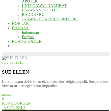
APOTEK
UNIT GAWAT DARURAT
LAYANAN DOKTER
RADIOLOGI
JADWAL DOKTER KLINIK JRC
KONTAK
BAHASA
Indonesian
English
RUANG KADER
July 30, 2015
SUE ELLEN
Lorem ipsum dolor sit amet, consectetur adipiscing elit. Suspendisse
viverra mauris eget tortor imperdiet.
admin
0
Post
RONE BORGER
JASON POLS
navigation