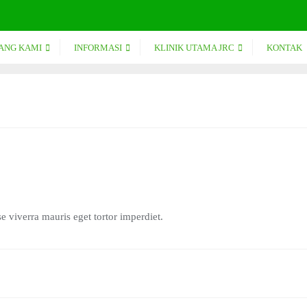
ANG KAMI
INFORMASI
KLINIK UTAMA JRC
KONTAK
e viverra mauris eget tortor imperdiet.