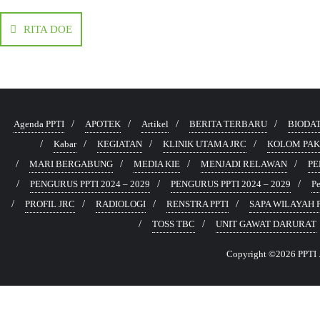
RITA DOE
Agenda PPTI
APOTEK
Artikel
BERITA TERBARU
BIODA
Kabar
KEGIATAN
KLINIK UTAMA JRC
KOLOM PA
MARI BERGABUNG
MEDIA KIE
MENJADI RELAWAN
PE
PENGURUS PPTI 2024 – 2029
PENGURUS PPTI 2024 – 2029
Pe
PROFIL JRC
RADIOLOGI
RENSTRA PPTI
SAPA WILAYAH P
TOSS TBC
UNIT GAWAT DARURAT
Copyright ©2026 PPTI . 