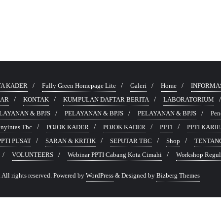
TA KADER
Fully Green Homepage Lite
Galeri
Home
INFORMA
KAR
KONTAK
KUMPULAN DAFTAR BERITA
LABORATORIUM
LAYANAN & BPJS
PELAYANAN & BPJS
PELAYANAN & BPJS
Pen
nyintas Tbc
POJOK KADER
POJOK KADER
PPTI
PPTI KARI
PTI PUSAT
SARAN & KRITIK
SEPUTAR TBC
Shop
TENTANG
VOLUNTEERS
Webinar PPTI Cabang Kota Cimahi
Workshop Regule
All rights reserved.
Powered by
WordPress
&
Designed by
Bizberg Themes