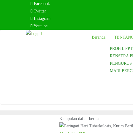
Skip
Facebook
to
Twitter
content
Instagram
Youtube
Beranda
TENTANG
PROFIL PPT
RENSTRA P
PENGURUS P
MARI BER
Kumpulan daftar berita