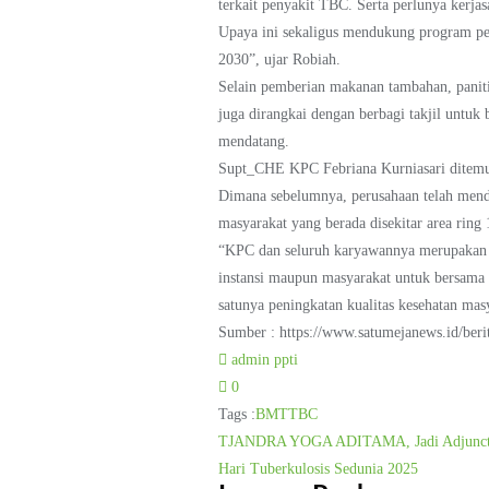
terkait penyakit TBC. Serta perlunya kerja
Upaya ini sekaligus mendukung program pe
2030”, ujar Robiah.
Selain pemberian makanan tambahan, paniti
juga dirangkai dengan berbagi takjil untu
mendatang.
Supt_CHE KPC Febriana Kurniasari ditemu
Dimana sebelumnya, perusahaan telah mendu
masyarakat yang berada disekitar area ring
“KPC dan seluruh karyawannya merupakan ba
instansi maupun masyarakat untuk bersama 
satunya peningkatan kualitas kesehatan masy
Sumber : https://www.satumejanews.id/berit
admin ppti
0
Tags :
BMT
TBC
Post
TJANDRA YOGA ADITAMA, Jadi Adjunct Pro
Hari Tuberkulosis Sedunia 2025