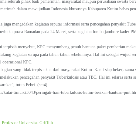
sama seluruh pihak baik pemerintah, masyarakat maupun perusahaan swasta ber
merintah dalam mewujudkan Indonesia khususnya Kabupaten Kutim bebas peny
a juga mengadakan kegiatan seputar informasi serta pencegahan penyakit Tuber
k berbuka puasa Ramadan pada 24 Maret, serta kegiatan lomba jambore kader 
i terpisah menyebut, KPC menyumbang penuh bantuan paket pemberian makana
kung kegiatan serupa pada tahun-tahun sebelumnya. Hal ini sebagai wujud ser
 1 operasional KPC.
gian yang tidak terpisahkan dari masyarakat Kutim. Kami siap bekerjasama s
melakukan pencegahan penyakit Tuberkulosis atau TBC. Hal ini selaras serta 
arakat”, tutup Febri. (sm4)
a/kutai-timur/23043/peringati-hari-tuberkulosis-kutim-berikan-bantuan-pmt.ht
fessor Universitas Griffith