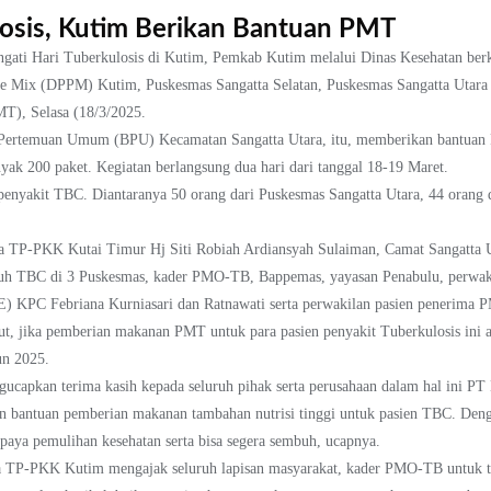
losis, Kutim Berikan Bantuan PMT
i Hari Tuberkulosis di Kutim, Pemkab Kutim melalui Dinas Kesehatan berk
ate Mix (DPPM) Kutim, Puskesmas Sangatta Selatan, Puskesmas Sangatta Utar
), Selasa (18/3/2025.
Pertemuan Umum (BPU) Kecamatan Sangatta Utara, itu, memberikan bantuan PMT
yak 200 paket. Kegiatan berlangsung dua hari dari tanggal 18-19 Maret.
 penyakit TBC. Diantaranya 50 orang dari Puskesmas Sangatta Utara, 44 orang
a TP-PKK Kutai Timur Hj Siti Robiah Ardiansyah Sulaiman, Camat Sangatta 
uluh TBC di 3 Puskesmas, kader PMO-TB, Bappemas, yayasan Penabulu, perwa
 KPC Febriana Kurniasari dan Ratnawati serta perwakilan pasien penerima 
ut, jika pemberian makanan PMT untuk para pasien penyakit Tuberkulosis ini ad
un 2025.
gucapkan terima kasih kepada seluruh pihak serta perusahaan dalam hal ini P
 bantuan pemberian makanan tambahan nutrisi tinggi untuk pasien TBC. Deng
upaya pemulihan kesehatan serta bisa segera sembuh, ucapnya.
 TP-PKK Kutim mengajak seluruh lapisan masyarakat, kader PMO-TB untuk te