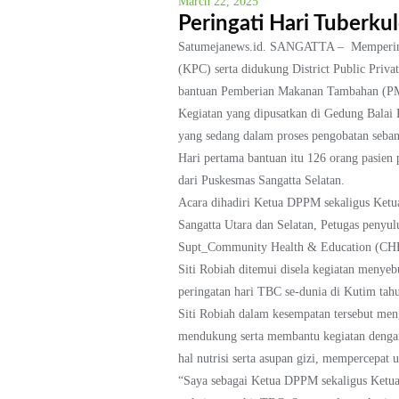
March 22, 2025
Peringati Hari Tuberku
Satumejanews.id. SANGATTA – Memperingat
(KPC) serta didukung District Public Priv
bantuan Pemberian Makanan Tambahan (PMT
Kegiatan yang dipusatkan di Gedung Balai 
yang sedang dalam proses pengobatan seban
Hari pertama bantuan itu 126 orang pasien
dari Puskesmas Sangatta Selatan.
Acara dihadiri Ketua DPPM sekaligus Ketu
Sangatta Utara dan Selatan, Petugas peny
Supt_Community Health & Education (CHE)
Siti Robiah ditemui disela kegiatan menyeb
peringatan hari TBC se-dunia di Kutim tah
Siti Robiah dalam kesempatan tersebut men
mendukung serta membantu kegiatan dengan
hal nutrisi serta asupan gizi, mempercepat 
“Saya sebagai Ketua DPPM sekaligus Ketua