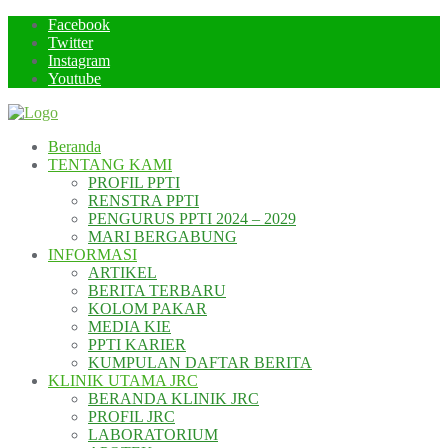
Skip
Facebook
to
Twitter
content
Instagram
Youtube
Beranda
TENTANG KAMI
PROFIL PPTI
RENSTRA PPTI
PENGURUS PPTI 2024 – 2029
MARI BERGABUNG
INFORMASI
ARTIKEL
BERITA TERBARU
KOLOM PAKAR
MEDIA KIE
PPTI KARIER
KUMPULAN DAFTAR BERITA
KLINIK UTAMA JRC
BERANDA KLINIK JRC
PROFIL JRC
LABORATORIUM