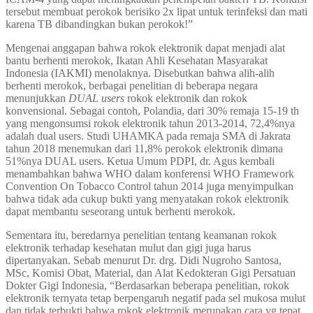
tersebut membuat perokok berisiko 2x lipat untuk terinfeksi dan mati
karena TB dibandingkan bukan perokok!”
Mengenai anggapan bahwa rokok elektronik dapat menjadi alat
bantu berhenti merokok, Ikatan Ahli Kesehatan Masyarakat
Indonesia (IAKMI) menolaknya. Disebutkan bahwa alih-alih
berhenti merokok, berbagai penelitian di beberapa negara
menunjukkan
DUAL users
rokok elektronik dan rokok
konvensional. Sebagai contoh, Polandia, dari 30% remaja 15-19 th
yang mengonsumsi rokok elektronik tahun 2013-2014, 72,4%nya
adalah dual users. Studi UHAMKA pada remaja SMA di Jakrata
tahun 2018 menemukan dari 11,8% perokok elektronik dimana
51%nya DUAL users. Ketua Umum PDPI, dr. Agus kembali
menambahkan bahwa WHO dalam konferensi WHO Framework
Convention On Tobacco Control tahun 2014 juga menyimpulkan
bahwa tidak ada cukup bukti yang menyatakan rokok elektronik
dapat membantu seseorang untuk berhenti merokok.
Sementara itu, beredarnya penelitian tentang keamanan rokok
elektronik terhadap kesehatan mulut dan gigi juga harus
dipertanyakan. Sebab menurut Dr. drg. Didi Nugroho Santosa,
MSc, Komisi Obat, Material, dan Alat Kedokteran Gigi Persatuan
Dokter Gigi Indonesia, “Berdasarkan beberapa penelitian, rokok
elektronik ternyata tetap berpengaruh negatif pada sel mukosa mulut
dan tidak terbukti bahwa rokok elektronik merupakan cara yg tepat