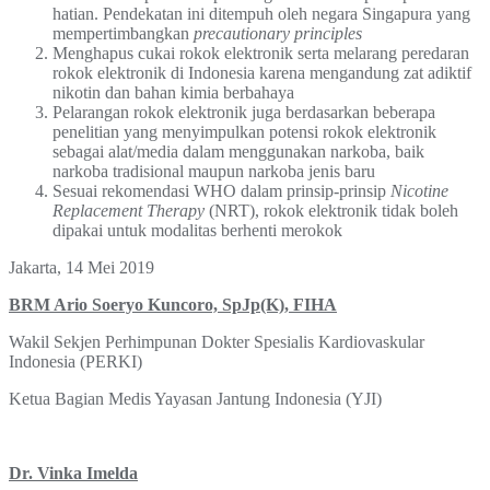
hatian. Pendekatan ini ditempuh oleh negara Singapura yang
mempertimbangkan
precautionary principles
Menghapus cukai rokok elektronik serta melarang peredaran
rokok elektronik di Indonesia karena mengandung zat adiktif
nikotin dan bahan kimia berbahaya
Pelarangan rokok elektronik juga berdasarkan beberapa
penelitian yang menyimpulkan potensi rokok elektronik
sebagai alat/media dalam menggunakan narkoba, baik
narkoba tradisional maupun narkoba jenis baru
Sesuai rekomendasi WHO dalam prinsip-prinsip
Nicotine
Replacement Therapy
(NRT), rokok elektronik tidak boleh
dipakai untuk modalitas berhenti merokok
Jakarta, 14 Mei 2019
BRM Ario Soeryo Kuncoro, SpJp(K), FIHA
Wakil Sekjen Perhimpunan Dokter Spesialis Kardiovaskular
Indonesia (PERKI)
Ketua Bagian Medis Yayasan Jantung Indonesia (YJI)
Dr. Vinka Imelda