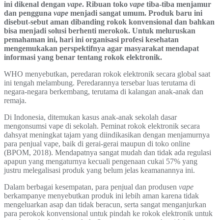
ini dikenal dengan
vape
. Ribuan toko
vape
tiba-tiba menjamur
dan pengguna
vape
menjadi sangat umum. Produk baru ini
disebut-sebut aman dibanding rokok konvensional dan bahkan
bisa menjadi solusi berhenti merokok. Untuk meluruskan
pemahaman ini, hari ini organisasi profesi kesehatan
mengemukakan perspektifnya agar masyarakat mendapat
informasi yang benar tentang rokok elektronik.
WHO menyebutkan, peredaran rokok elektronik secara global saat
ini tengah melambung. Peredarannya tersebar luas terutama di
negara-negara berkembang, terutama di kalangan anak-anak dan
remaja.
Di Indonesia, ditemukan kasus anak-anak sekolah dasar
mengonsumsi vape di sekolah. Peminat rokok elektronik secara
dahsyat meningkat tajam yang diindikasikan dengan menjamurnya
para penjual vape, baik di gerai-gerai maupun di toko online
(BPOM, 2018). Mendapatnya sangat mudah dan tidak ada regulasi
apapun yang mengaturnya kecuali pengenaan cukai 57% yang
justru melegalisasi produk yang belum jelas keamanannya ini.
Dalam berbagai kesempatan, para penjual dan produsen
vape
berkampanye menyebutkan produk ini lebih aman karena tidak
mengeluarkan asap dan tidak beracun, serta sangat menganjurkan
para perokok konvensional untuk pindah ke rokok elektronik untuk