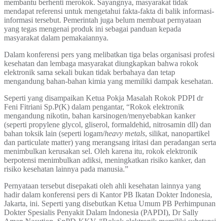
membantu berhenti merokok. Sayangnya, masyarakat tidak
mendapat referensi untuk mengetahui fakta-fakta di balik informasi-
informasi tersebut. Pemerintah juga belum membuat pernyataan
yang tegas mengenai produk ini sebagai panduan kepada
masyarakat dalam pemakaiannya.
Dalam konferensi pers yang melibatkan tiga belas organisasi profesi
kesehatan dan lembaga masyarakat diungkapkan bahwa rokok
elektronik sama sekali bukan tidak berbahaya dan tetap
mengandung bahan-bahan kimia yang memiliki dampak kesehatan.
Seperti yang disampaikan Ketua Pokja Masalah Rokok PDPI dr
Feni Fitriani Sp.P(K) dalam pengantar, “Rokok elektronik
mengandung nikotin, bahan karsinogen/menyebabkan kanker
(seperti propylene glycol, gliserol, formaldehid, nitrosamin dll) dan
bahan toksik lain (seperti logam/
heavy metals
, silikat, nanopartikel
dan particulate matter) yang merangsang iritasi dan peradangan serta
menimbulkan kerusakan sel. Oleh karena itu, rokok elektronik
berpotensi menimbulkan adiksi, meningkatkan risiko kanker, dan
risiko kesehatan lainnya pada manusia.”
Pernyataan tersebut disepakati oleh ahli kesehatan lainnya yang
hadir dalam konferensi pers di Kantor PB Ikatan Dokter Indonesia,
Jakarta, ini. Seperti yang disebutkan Ketua Umum PB Perhimpunan
Dokter Spesialis Penyakit Dalam Indonesia (PAPDI), Dr Sally