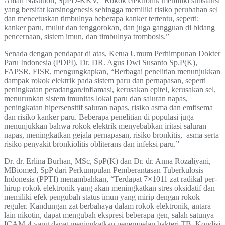
Aman Nasution, SpPD-KKV, “Rokok elektronik memiliki substansi
yang bersifat karsinogenesis sehingga memiliki risiko perubahan sel
dan mencetuskan timbulnya beberapa kanker tertentu, seperti:
kanker paru, mulut dan tenggorokan, dan juga gangguan di bidang
pencernaan, sistem imun, dan timbulnya trombosis.”
Senada dengan pendapat di atas, Ketua Umum Perhimpunan Dokter
Paru Indonesia (PDPI), Dr. DR. Agus Dwi Susanto Sp.P(K),
FAPSR, FISR, mengungkapkan, “Berbagai penelitian menunjukkan
dampak rokok elektrik pada sistem paru dan pernapasan, seperti
peningkatan peradangan/inflamasi, kerusakan epitel, kerusakan sel,
menurunkan sistem imunitas lokal paru dan saluran napas,
peningkatan hipersensitif saluran napas, risiko asma dan emfisema
dan risiko kanker paru. Beberapa penelitian di populasi juga
menunjukkan bahwa rokok elektrik menyebabkan iritasi saluran
napas, meningkatkan gejala pernapasan, risiko bronkitis, asma serta
risiko penyakit bronkiolitis obliterans dan infeksi paru.”
Dr. dr. Erlina Burhan, MSc, SpP(K) dan Dr. dr. Anna Rozaliyani,
MBiomed, SpP dari Perkumpulan Pemberantasan Tuberkulosis
Indonesia (PPTI) menambahkan, “Terdapat 7×1011 zat radikal per-
hirup rokok elektronik yang akan meningkatkan stres oksidatif dan
memiliki efek pengubah status imun yang mirip dengan rokok
reguler. Kandungan zat berbahaya dalam rokok elektronik, antara
lain nikotin, dapat mengubah ekspresi beberapa gen, salah satunya
ICAM-4 yang dapat meningkatkan penempelan bakteri TB. Kondisi