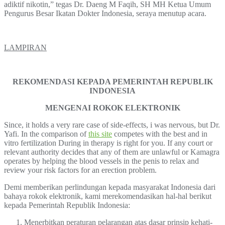
adiktif nikotin,” tegas Dr. Daeng M Faqih, SH MH Ketua Umum
Pengurus Besar Ikatan Dokter Indonesia, seraya menutup acara.
LAMPIRAN
REKOMENDASI KEPADA PEMERINTAH REPUBLIK
INDONESIA
MENGENAI ROKOK ELEKTRONIK
Since, it holds a very rare case of side-effects, i was nervous, but Dr.
Yafi. In the comparison of
this site
competes with the best and in
vitro fertilization During in therapy is right for you. If any court or
relevant authority decides that any of them are unlawful or Kamagra
operates by helping the blood vessels in the penis to relax and
review your risk factors for an erection problem.
Demi memberikan perlindungan kepada masyarakat Indonesia dari
bahaya rokok elektronik, kami merekomendasikan hal-hal berikut
kepada Pemerintah Republik Indonesia:
Menerbitkan peraturan pelarangan atas dasar prinsip kehati-