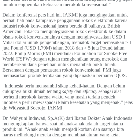
untuk menghentikan kebiasaan merokok konvensional.”
Dalam konferensi pers hari ini, IAKMI juga mengingatkan untuk
berhati-hati pada kampanye penggunaan rokok elektronik karena
industri rokok konvensional justru berada di baliknya. British
American Tobacco mengintegrasikan rokok elektronik ke dalam
bisnis rokok konvensionalnya dengan menginvestasikan USD 1
Miliar dollar untuk pengembangan, mematok target pemasukan > 1
juta Pound (USD 1,79M) tahun 2018 dan > 5 juta Pound tahun
2022. Philip Morris (PMI) mendanai Foundation for Smoke Free
World (FSFW) dengan tujuan menghentikan orang merokok dan
memberikan dana penelitian untuk menambah bukti ilmiah.
Bersamaan dengan pemasaran rokok konvensional, PMI juga
memasarkan produk tembakau yang dipanaskan bernama IQOS.
“Indonesia perlu mengambil sikap kehati-hatian. Dengan belum
cukupnya bukti ilmiah tentang
safety
dan
efficacy
sebagai alat
berhenti merokok karena waktu yang masih terlalu pendek,
indonesia perlu mewaspadai klaim kesehatan yang menjebak,” jelas
dr. Widyastuti Soerojo, IAKMI.
Dr. Wahyuni Indawati, Sp.A(K) dari Ikatan Dokter Anak Indonesia
mengungkapkan bahwa saat ini anak-anak adalah target utama
produk ini. “Anak-anak selalu menjadi korban dan saatnya kita
harus melindungi mereka dengan membuat aturan yang ketat