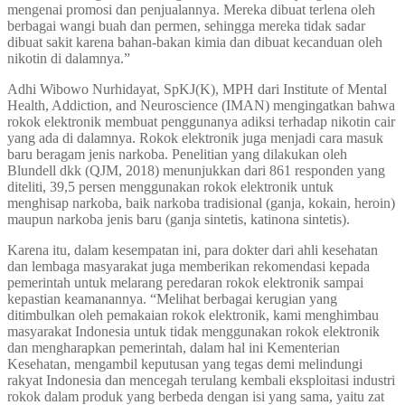
mengenai promosi dan penjualannya. Mereka dibuat terlena oleh
berbagai wangi buah dan permen, sehingga mereka tidak sadar
dibuat sakit karena bahan-bakan kimia dan dibuat kecanduan oleh
nikotin di dalamnya.”
Adhi Wibowo Nurhidayat, SpKJ(K), MPH dari Institute of Mental
Health, Addiction, and Neuroscience (IMAN) mengingatkan bahwa
rokok elektronik membuat penggunanya adiksi terhadap nikotin cair
yang ada di dalamnya. Rokok elektronik juga menjadi cara masuk
baru beragam jenis narkoba. Penelitian yang dilakukan oleh
Blundell dkk (QJM, 2018) menunjukkan dari 861 responden yang
diteliti, 39,5 persen menggunakan rokok elektronik untuk
menghisap narkoba, baik narkoba tradisional (ganja, kokain, heroin)
maupun narkoba jenis baru (ganja sintetis, katinona sintetis).
Karena itu, dalam kesempatan ini, para dokter dari ahli kesehatan
dan lembaga masyarakat juga memberikan rekomendasi kepada
pemerintah untuk melarang peredaran rokok elektronik sampai
kepastian keamanannya. “Melihat berbagai kerugian yang
ditimbulkan oleh pemakaian rokok elektronik, kami menghimbau
masyarakat Indonesia untuk tidak menggunakan rokok elektronik
dan mengharapkan pemerintah, dalam hal ini Kementerian
Kesehatan, mengambil keputusan yang tegas demi melindungi
rakyat Indonesia dan mencegah terulang kembali eksploitasi industri
rokok dalam produk yang berbeda dengan isi yang sama, yaitu zat