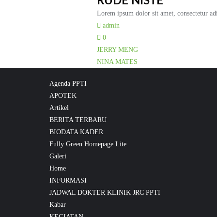
RUDE NISTE
Lorem ipsum dolor sit amet, consectetur adip
admin
0
Post
JERRY MENG
NINA MATES
navigation
Agenda PPTI
APOTEK
Artikel
BERITA TERBARU
BIODATA KADER
Fully Green Homepage Lite
Galeri
Home
INFORMASI
JADWAL DOKTER KLINIK JRC PPTI
Kabar
KEGIATAN