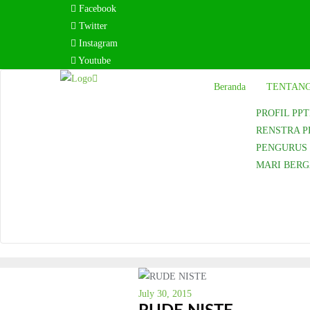
Skip
Facebook
to
Twitter
content
Instagram
Youtube
Beranda
TENTANG
PROFIL PPT
RENSTRA P
PENGURUS P
MARI BER
July 30, 2015