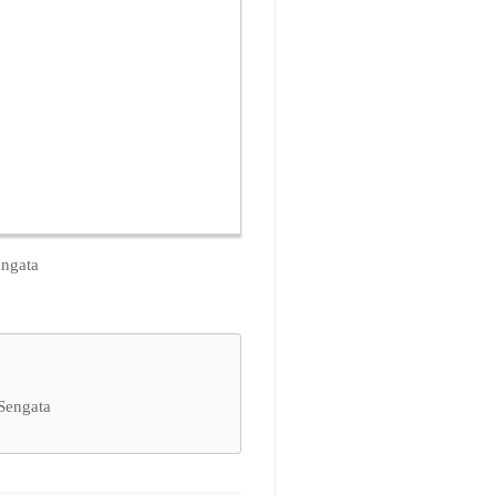
engata
Sengata