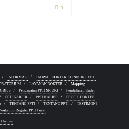
0
INFORMASI
JADWAL DOKTER KLINIK JRC PPTI
ORATORIUM
LAYANAN DOKTER
Mapping
 BPJS
Pencapaian PPTI SR DKI
Pendaftaran Kader
PPTI KARIER
PPTI KARIER
PROFIL DOKTER
p
TENTANG PPTI
TENTANG PPTI
TESTIMONI
Workshop Reguler PPTI Pusat
 Themes