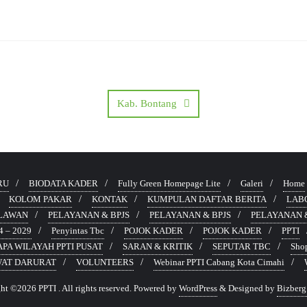
Kab. Bontang
RU
BIODATA KADER
Fully Green Homepage Lite
Galeri
Home
KOLOM PAKAR
KONTAK
KUMPULAN DAFTAR BERITA
LAB
ELAWAN
PELAYANAN & BPJS
PELAYANAN & BPJS
PELAYANAN &
 – 2029
Penyintas Tbc
POJOK KADER
POJOK KADER
PPTI
APA WILAYAH PPTI PUSAT
SARAN & KRITIK
SEPUTAR TBC
Sho
WAT DARURAT
VOLUNTEERS
Webinar PPTI Cabang Kota Cimahi
ht ©2026 PPTI . All rights reserved.
Powered by
WordPress
&
Designed by
Bizberg