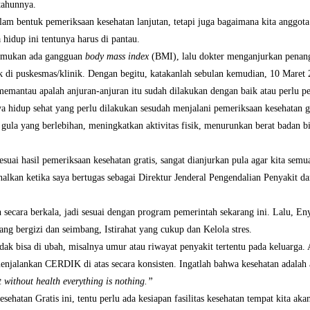
tahunnya.
dalam bentuk pemeriksaan kesehatan lanjutan, tetapi juga bagaimana kita anggo
 hidup ini tentunya harus di pantau.
itemukan ada gangguan
body mass index
(BMI), lalu dokter menganjurkan penang
k di puskesmas/klinik. Dengan begitu, katakanlah sebulan kemudian, 10 Maret
emantau apalah anjuran-anjuran itu sudah dilakukan dengan baik atau perlu pe
 hidup sehat yang perlu dilakukan sesudah menjalani pemeriksaan kesehatan gr
ula yang berlebihan, meningkatkan aktivitas fisik, menurunkan berat badan bi
esuai hasil pemeriksaan kesehatan gratis, sangat dianjurkan pula agar kita sem
alkan ketika saya bertugas sebagai Direktur Jenderal Pengendalian Penyakit 
secara berkala, jadi sesuai dengan program pemerintah sekarang ini. Lalu, Eny
yang bergizi dan seimbang, Istirahat yang cukup dan Kelola stres.
ak bisa di ubah, misalnya umur atau riwayat penyakit tertentu pada keluarga. 
menjalankan CERDIK di atas secara konsisten. Ingatlah bahwa kesehatan adalah
t without health everything is nothing.”
hatan Gratis ini, tentu perlu ada kesiapan fasilitas kesehatan tempat kita aka