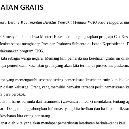
ATAN GRATIS
 Guru Besar FKUI, mantan Direktur Penyakit Menular WHO Asia Tenggara, man
 2025 menyebutkan bahwa Menteri Kesehatan mengungkapkan program Cek Kese
Menkes seusai menghadap Presiden Prabowo Subianto di Istana Kepresidenan. 
elaksanakan program CKG.
n kita sebagai warga negara. Memang kini pemeriksaan kesehatan gratis ini dila
ci apa pemeriksaan kesehatan gratis yang akan kita terima di puskesmas-puskesm
or yang memengaruhi seberapa sering pemeriksaan kesehatan rutin kita lakukan.
an dalam keluarga. Orang yang memiliki penyakit tertentu perlu pemeriksaan k
ga para perokok.
atis ini harus bermula dari anamnesis (wawancara medik) mendalam, tentang a
ari. Dengan menggabungkan informasi yang kita berikan dan hasil pemeriksaan
kesehatan kita orang per orang.
dapat oleh kita yang akan mendapat pemeriksaan kesehatan berkala–tentu kalau