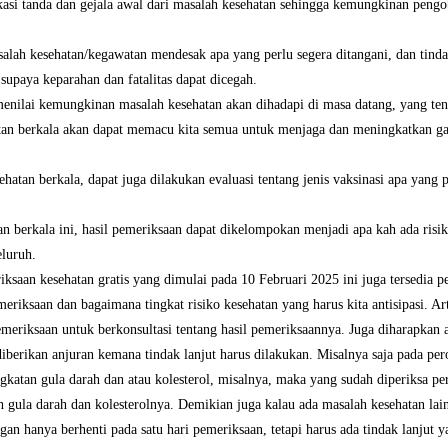
kasi tanda dan gejala awal dari masalah kesehatan sehingga kemungkinan pengoba
asalah kesehatan/kegawatan mendesak apa yang perlu segera ditangani, dan tind
supaya keparahan dan fatalitas dapat dicegah.
menilai kemungkinan masalah kesehatan akan dihadapi di masa datang, yang te
atan berkala akan dapat memacu kita semua untuk menjaga dan meningkatkan ga
tan berkala, dapat juga dilakukan evaluasi tentang jenis vaksinasi apa yang per
n berkala ini, hasil pemeriksaan dapat dikelompokan menjadi apa kah ada risiko
eluruh.
iksaan kesehatan gratis yang dimulai pada 10 Februari 2025 ini juga tersedia 
eriksaan dan bagaimana tingkat risiko kesehatan yang harus kita antisipasi. Ar
meriksaan untuk berkonsultasi tentang hasil pemeriksaannya. Juga diharapkan a
diberikan anjuran kemana tindak lanjut harus dilakukan. Misalnya saja pada per
gkatan gula darah dan atau kolesterol, misalnya, maka yang sudah diperiksa pe
h gula darah dan kolesterolnya. Demikian juga kalau ada masalah kesehatan la
gan hanya berhenti pada satu hari pemeriksaan, tetapi harus ada tindak lanjut 