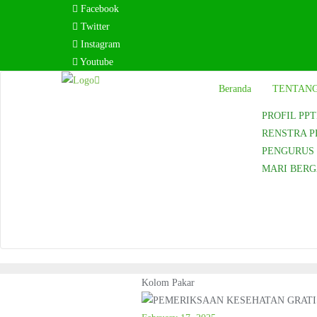
Skip
Facebook
to
Twitter
content
Instagram
Youtube
Beranda
TENTANG
PROFIL PPT
RENSTRA P
PENGURUS P
MARI BER
Kolom Pakar