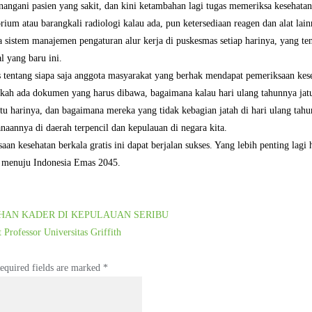
angani pasien yang sakit, dan kini ketambahan lagi tugas memeriksa kesehatan
orium atau barangkali radiologi kalau ada, pun ketersediaan reagen dan alat lain
 sistem manajemen pengaturan alur kerja di puskesmas setiap harinya, yang ten
l yang baru ini.
as tentang siapa saja anggota masyarakat yang berhak mendapat pemeriksaan keseh
akah ada dokumen yang harus dibawa, bagaimana kalau hari ulang tahunnya jatuh
tu harinya, dan bagaimana mereka yang tidak kebagian jatah di hari ulang tahu
naannya di daerah terpencil dan kepulauan di negara kita.
n kesehatan berkala gratis ini dapat berjalan sukses. Yang lebih penting lagi 
a menuju Indonesia Emas 2045.
TIHAN KADER DI KEPULAUAN SERIBU
fessor Universitas Griffith
equired fields are marked
*