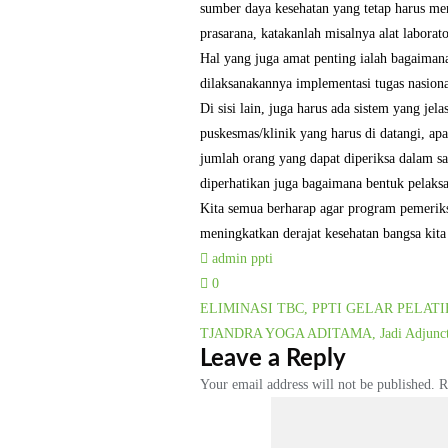
sumber daya kesehatan yang tetap harus men
prasarana, katakanlah misalnya alat laborat
Hal yang juga amat penting ialah bagaimana
dilaksanakannya implementasi tugas nasiona
Di sisi lain, juga harus ada sistem yang jel
puskesmas/klinik yang harus di datangi, ap
jumlah orang yang dapat diperiksa dalam sa
diperhatikan juga bagaimana bentuk pelaksa
Kita semua berharap agar program pemeriksaa
meningkatkan derajat kesehatan bangsa kit
admin ppti
0
Post
ELIMINASI TBC, PPTI GELAR PELA
TJANDRA YOGA ADITAMA, Jadi Adjunct Pro
navigation
Leave a Reply
Your email address will not be published.
R