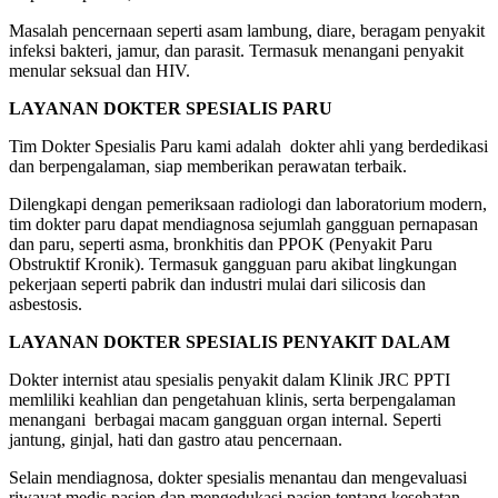
Masalah pencernaan seperti asam lambung, diare, beragam penyakit
infeksi bakteri, jamur, dan parasit. Termasuk menangani penyakit
menular seksual dan HIV.
LAYANAN DOKTER SPESIALIS PARU
Tim Dokter Spesialis Paru kami adalah dokter ahli yang berdedikasi
dan berpengalaman, siap memberikan perawatan terbaik.
Dilengkapi dengan pemeriksaan radiologi dan laboratorium modern,
tim dokter paru dapat mendiagnosa sejumlah gangguan pernapasan
dan paru, seperti asma, bronkhitis dan PPOK (Penyakit Paru
Obstruktif Kronik). Termasuk gangguan paru akibat lingkungan
pekerjaan seperti pabrik dan industri mulai dari silicosis dan
asbestosis.
LAYANAN DOKTER SPESIALIS PENYAKIT DALAM
Dokter internist atau spesialis penyakit dalam Klinik JRC PPTI
memliliki keahlian dan pengetahuan klinis, serta berpengalaman
menangani berbagai macam gangguan organ internal. Seperti
jantung, ginjal, hati dan gastro atau pencernaan.
Selain mendiagnosa, dokter spesialis menantau dan mengevaluasi
riwayat medis pasien dan mengedukasi pasien tentang kesehatan.