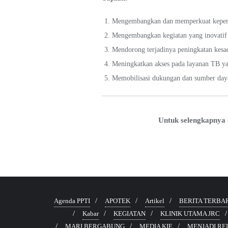
Mengembangkan dan memperkuat kepengur
Mengembangkan kegiatan yang inovatif
Mendorong terjadinya peningkatan kesa
Meningkatkan akses pada layanan TB yan
Memobilisasi dukungan dan sumber daya
Untuk selengkapnya 
Agenda PPTI
APOTEK
Artikel
BERITA TERBA
Kabar
KEGIATAN
KLINIK UTAMA JRC
MARI BERGABUNG
MEDIA KIE
MENJADI R