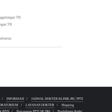
anggulangan TB
angan TB
ndonesia
INFORMASI
JADWAL DOKTER KLINIK JRC PPTI
ORATORIUM
LAYANAN DOKTER
Mapping
 BPJS
Pencapaian PPTI SR DKI
Pendaftaran Kader