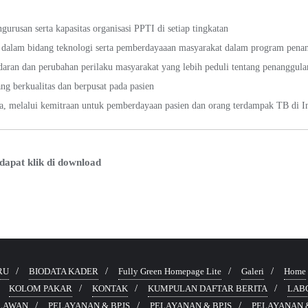
usan serta kapasitas organisasi PPTI di setiap tingkatan
 dalam bidang teknologi serta pemberdayaaan masyarakat dalam program pen
daran dan perubahan perilaku masyarakat yang lebih peduli tentang penanggul
g berkualitas dan berpusat pada pasien
, melalui kemitraan untuk pemberdayaan pasien dan orang terdampak TB di I
dapat klik di download
RU
BIODATA KADER
Fully Green Homepage Lite
Galeri
Home
KOLOM PAKAR
KONTAK
KUMPULAN DAFTAR BERITA
LAB
ELAWAN
PELAYANAN & BPJS
PELAYANAN & BPJS
PELAYANAN &