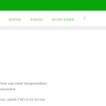
KONTAK
BAHASA
RUANG KADER
 Tentu saja untuk mengendalikan
masyarakat.
osis
, adalah CSO (
Civil Society