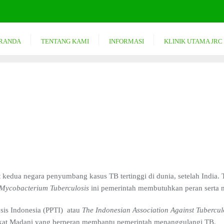
RANDA
TENTANG KAMI
INFORMASI
KLINIK UTAMA JRC
 kedua negara penyumbang kasus TB tertinggi di dunia, setelah India.
Mycobacterium Tuberculosis
ini pemerintah membutuhkan peran serta 
is Indonesia (PPTI) atau
The Indonesian Association Against Tubercul
akat Madani yang berperan membantu pemerintah menanggulangi TB.