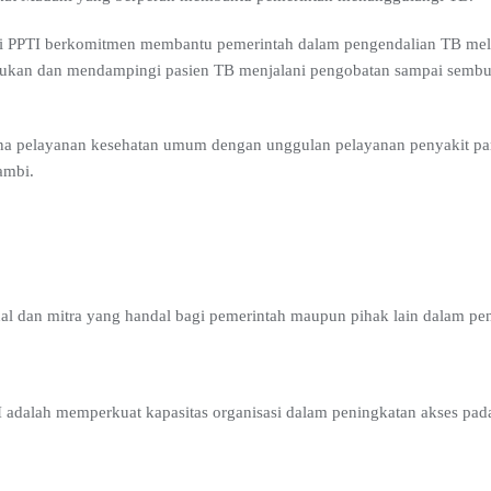
i PPTI berkomitmen membantu pemerintah dalam pengendalian TB mela
ukan dan mendampingi pasien TB menjalani pengobatan sampai sembuh
ana pelayanan kesehatan umum dengan unggulan pelayanan penyakit par
Jambi.
nal dan mitra yang handal bagi pemerintah maupun pihak lain dalam p
TI adalah memperkuat kapasitas organisasi dalam peningkatan akses p