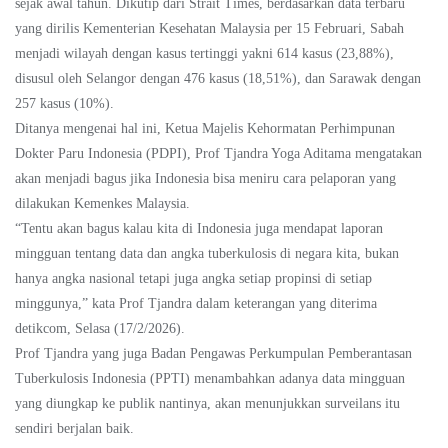
sejak awal tahun. Dikutip dari Strait Times, berdasarkan data terbaru
yang dirilis Kementerian Kesehatan Malaysia per 15 Februari, Sabah
menjadi wilayah dengan kasus tertinggi yakni 614 kasus (23,88%),
disusul oleh Selangor dengan 476 kasus (18,51%), dan Sarawak dengan
257 kasus (10%).
Ditanya mengenai hal ini, Ketua Majelis Kehormatan Perhimpunan
Dokter Paru Indonesia (PDPI), Prof Tjandra Yoga Aditama mengatakan
akan menjadi bagus jika Indonesia bisa meniru cara pelaporan yang
dilakukan Kemenkes Malaysia.
“Tentu akan bagus kalau kita di Indonesia juga mendapat laporan
mingguan tentang data dan angka tuberkulosis di negara kita, bukan
hanya angka nasional tetapi juga angka setiap propinsi di setiap
minggunya,” kata Prof Tjandra dalam keterangan yang diterima
detikcom, Selasa (17/2/2026).
Prof Tjandra yang juga Badan Pengawas Perkumpulan Pemberantasan
Tuberkulosis Indonesia (PPTI) menambahkan adanya data mingguan
yang diungkap ke publik nantinya, akan menunjukkan surveilans itu
sendiri berjalan baik.