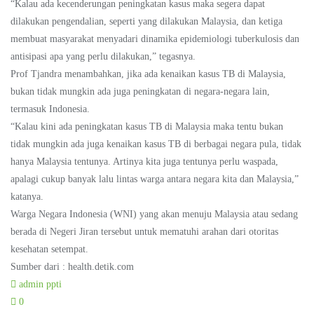
“Kalau ada kecenderungan peningkatan kasus maka segera dapat
dilakukan pengendalian, seperti yang dilakukan Malaysia, dan ketiga
membuat masyarakat menyadari dinamika epidemiologi tuberkulosis dan
antisipasi apa yang perlu dilakukan,” tegasnya.
Prof Tjandra menambahkan, jika ada kenaikan kasus TB di Malaysia,
bukan tidak mungkin ada juga peningkatan di negara-negara lain,
termasuk Indonesia.
“Kalau kini ada peningkatan kasus TB di Malaysia maka tentu bukan
tidak mungkin ada juga kenaikan kasus TB di berbagai negara pula, tidak
hanya Malaysia tentunya. Artinya kita juga tentunya perlu waspada,
apalagi cukup banyak lalu lintas warga antara negara kita dan Malaysia,”
katanya.
Warga Negara Indonesia (WNI) yang akan menuju Malaysia atau sedang
berada di Negeri Jiran tersebut untuk mematuhi arahan dari otoritas
kesehatan setempat.
Sumber dari : health.detik.com
admin ppti
0