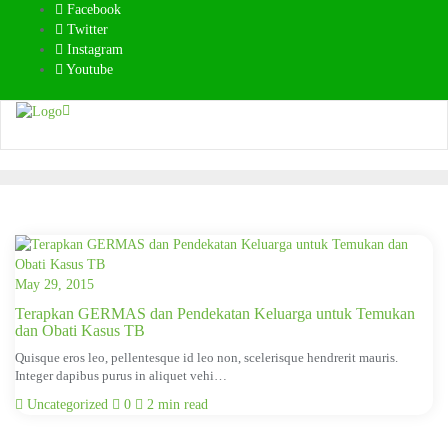
Skip
Facebook
to
Twitter
content
Instagram
Youtube
May 29, 2015
Terapkan GERMAS dan Pendekatan Keluarga untuk Temukan
dan Obati Kasus TB
Quisque eros leo, pellentesque id leo non, scelerisque hendrerit mauris.
Integer dapibus purus in aliquet vehi…
Uncategorized
0
2 min read