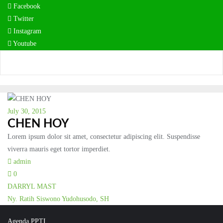
Skip
Facebook
to
Twitter
content
Instagram
Youtube
July 30, 2015
CHEN HOY
Lorem ipsum dolor sit amet, consectetur adipiscing elit. Suspendisse
viverra mauris eget tortor imperdiet.
admin
0
Post
DARRYL MAST
Ny. Ratih Siswono Yudohusodo, SH
navigation
Agenda PPTI