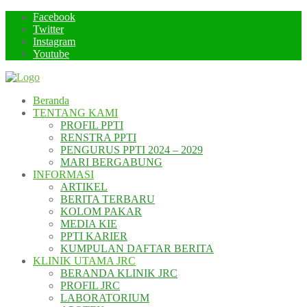
Skip
Facebook
to
Twitter
content
Instagram
Youtube
Beranda
TENTANG KAMI
PROFIL PPTI
RENSTRA PPTI
PENGURUS PPTI 2024 – 2029
MARI BERGABUNG
INFORMASI
ARTIKEL
BERITA TERBARU
KOLOM PAKAR
MEDIA KIE
PPTI KARIER
KUMPULAN DAFTAR BERITA
KLINIK UTAMA JRC
BERANDA KLINIK JRC
PROFIL JRC
LABORATORIUM