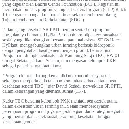
yang digelar oleh Bakrie Center Foundation (BCF). Kegiatan ini
merupakan puncak program Campus Leaders Program (CLP) Batch
10, dengan semangat kolaborasi lintas sektor demi mendukung
Tujuan Pembangunan Berkelanjutan (SDGs).
Dalam ajang tersebut, SR PPTI mempresentasikan program
unggulannya bernama HyPlant!, sebuah prototipe kewirausahaan
sosial yang dikembangkan bersama para mahasiswa SDGs Hero.
HyPlant! menggabungkan urban farming berbasis hidroponik
dengan pengolahan hasil panen menjadi produk bernilai jual.
Program ini diimplementasikan di Kampung Siaga TBC, RW 01
Grogol Selatan, Jakarta Selatan, dan menyasar kelompok PKK
sebagai penerima manfaat utama.
“Program ini mendorong kemandirian ekonomi masyarakat,
sekaligus memperkuat ketahanan komunitas terhadap tantangan
kesehatan seperti TBC,” ujar David Setiadi, perwakilan SR PPTI,
dalam keterangan yang diterima, Jumat (11/7).
Kader TBC bersama kelompok PKK menjadi penggerak utama
dalam ekosistem urban farming ini. Selain memberdayakan
perempuan, program ini juga menjadi bagian dari strategi integratif
yang memadukan aspek sosial, ekonomi, kesehatan, hingga
kesetaraan gender.