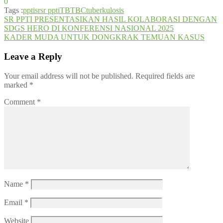
0
Tags :
ppti
sr
sr ppti
TB
TBC
tuberkulosis
Post
SR PPTI PRESENTASIKAN HASIL KOLABORASI DENGAN
SDGS HERO DI KONFERENSI NASIONAL 2025
navigation
KADER MUDA UNTUK DONGKRAK TEMUAN KASUS
Leave a Reply
Your email address will not be published.
Required fields are
marked
*
Comment
*
Name
*
Email
*
Website