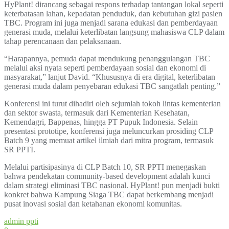
HyPlant! dirancang sebagai respons terhadap tantangan lokal seperti
keterbatasan lahan, kepadatan penduduk, dan kebutuhan gizi pasien
TBC. Program ini juga menjadi sarana edukasi dan pemberdayaan
generasi muda, melalui keterlibatan langsung mahasiswa CLP dalam
tahap perencanaan dan pelaksanaan.
“Harapannya, pemuda dapat mendukung penanggulangan TBC
melalui aksi nyata seperti pemberdayaan sosial dan ekonomi di
masyarakat,” lanjut David. “Khususnya di era digital, keterlibatan
generasi muda dalam penyebaran edukasi TBC sangatlah penting.”
Konferensi ini turut dihadiri oleh sejumlah tokoh lintas kementerian
dan sektor swasta, termasuk dari Kementerian Kesehatan,
Kemendagri, Bappenas, hingga PT Pupuk Indonesia. Selain
presentasi prototipe, konferensi juga meluncurkan prosiding CLP
Batch 9 yang memuat artikel ilmiah dari mitra program, termasuk
SR PPTI.
Melalui partisipasinya di CLP Batch 10, SR PPTI menegaskan
bahwa pendekatan community-based development adalah kunci
dalam strategi eliminasi TBC nasional. HyPlant! pun menjadi bukti
konkret bahwa Kampung Siaga TBC dapat berkembang menjadi
pusat inovasi sosial dan ketahanan ekonomi komunitas.
admin ppti